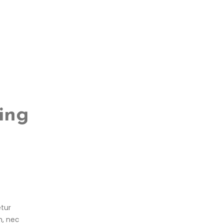
ing
tur
m, nec