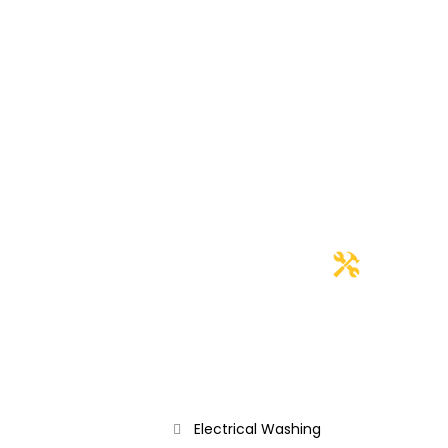
Popular Posts
In This Category
Electrical
Washing