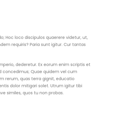
 Hoc loco discipulos quaerere videtur, ut,
dem requiris? Paria sunt igitur. Cur tantas
 imperio, dederetur. Ex eorum enim scriptis et
, quod concedimus; Quae quidem vel cum
am rerum, quas terra gignit, educatio
is dolor mitigari solet. Utrum igitur tibi
e similes, quos tu non probas.