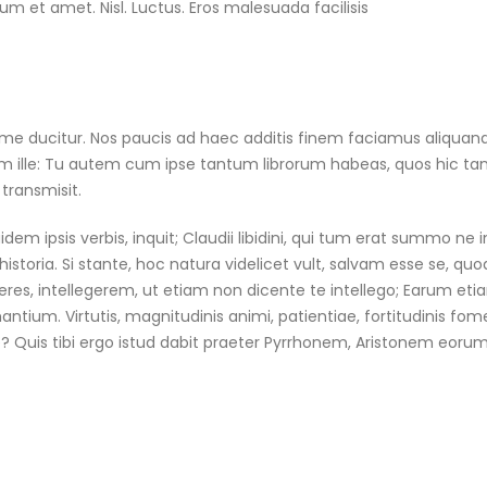
um et amet. Nisl. Luctus. Eros malesuada facilisis
e ducitur. Nos paucis ad haec additis finem faciamus aliquando;
 Tum ille: Tu autem cum ipse tantum librorum habeas, quos hic tan
transmisit.
uidem ipsis verbis, inquit; Claudii libidini, qui tum erat summo ne
s historia. Si stante, hoc natura videlicet vult, salvam esse se
res, intellegerem, ut etiam non dicente te intellego; Earum eti
tium. Virtutis, magnitudinis animi, patientiae, fortitudinis foment
 Quis tibi ergo istud dabit praeter Pyrrhonem, Aristonem eorumv