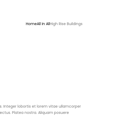
Home
All In All
High Rise Buildings
s. Integer lobortis et lorem vitae ullamcorper
lectus. Platea nostra. Aliquam posuere