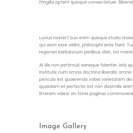
fringilla aptent quisque consectetuer. Bibend
Lucius noster? Suo enim quisque studio maxim
qui asoti esse velint, philosophi ante fiant.
regiones barbarorum pedibus obiit, tot maria 
At ille non pertimuit saneque fidenter: Istis q
institutis cum omnis doctrina liberalis, omni
periculo est quaerenda vobisi varietatem dice
quaedam et perfectio est non dissimilis animan
litteram videor an totas paginas commovere?
Image Gallery