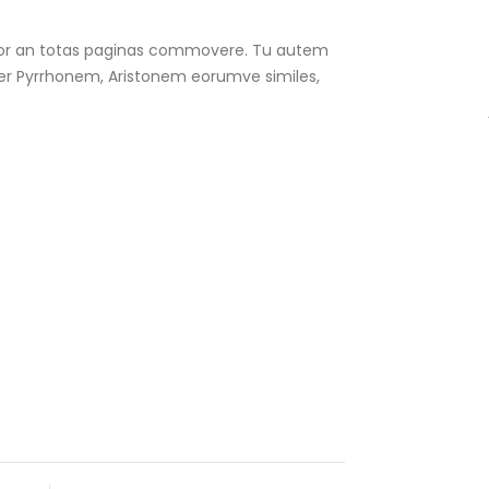
m videor an totas paginas commovere. Tu autem
eter Pyrrhonem, Aristonem eorumve similes,