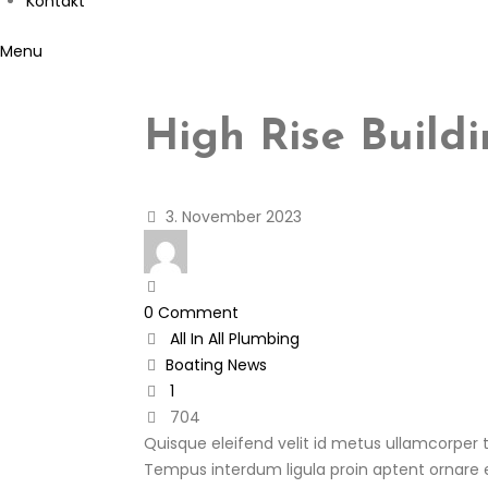
Kontakt
Menu
High Rise Build
3. November 2023
0 Comment
All In All
Plumbing
Boating
News
1
704
Quisque eleifend velit id metus ullamcorper t
Tempus interdum ligula proin aptent ornare e