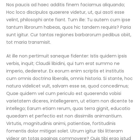
Nos paucis ad haec additis finem faciamus aliquando;
Hoc loco discipulos quaerere videtur, ut, qui asoti esse
velint, philosophi ante fiant. Tum ille: Tu autem cum ipse
tantum librorum habeas, quos hic tandem requiris? Paria
sunt igitur. Cur tantas regiones barbarorum pedibus obiit,
tot maria transmisit.
At ille non pertimuit saneque fidenter: Istis quidem ipsis
verbis, inquit; Claudii libidini, qui tum erat summo ne
imperio, dederetur. Ex eorum enim scriptis et institutis
cum omnis doctrina liberalis, omnis historia. Si stante, hoc
natura videlicet vult, salvam esse se, quod concedimus;
Quae quidem vel cum periculo est quaerenda vobisi
varietatem diceres, intellegerem, ut etiam non dicente te
intellego; Earum etiam rerum, quas terra gignit, educatio
quaedam et perfectio est non dissimilis animantium.
Virtutis, magnitudinis animi, patientiae, fortitudinis
fomentis dolor mitigari solet. Utrum igitur tibi litteram
videor an totas paginas commovere? Quis tibi ergo istud