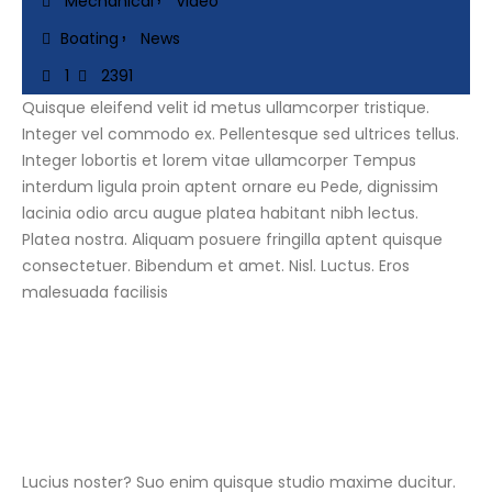
Mechanical
Video
Boating
News
1
2391
Quisque eleifend velit id metus ullamcorper tristique.
Integer vel commodo ex. Pellentesque sed ultrices tellus.
Integer lobortis et lorem vitae ullamcorper Tempus
interdum ligula proin aptent ornare eu Pede, dignissim
lacinia odio arcu augue platea habitant nibh lectus.
Platea nostra. Aliquam posuere fringilla aptent quisque
consectetuer. Bibendum et amet. Nisl. Luctus. Eros
malesuada facilisis
Lucius noster? Suo enim quisque studio maxime ducitur.