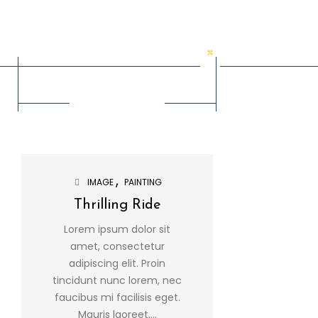
Popular Posts
In This Category
IMAGE
PAINTING
ELECTRI
Thrilling Ride
Hell
Lorem ipsum dolor sit
Lorem ips
amet, consectetur
amet, c
adipiscing elit. Proin
adipiscin
tincidunt nunc lorem, nec
tincidunt n
faucibus mi facilisis eget.
faucibus mi 
Mauris laoreet,...
Mauris 